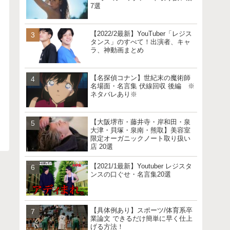
7選
【2022/2最新】YouTuber「レジス
タンス」のすべて！出演者、キャ
ラ、神動画まとめ
【名探偵コナン】世紀末の魔術師
名場面・名言集 伏線回収 後編 ※
ネタバレあり※
【大阪堺市・藤井寺・岸和田・泉
大津・貝塚・泉南・熊取】美容室
限定オーガニックノート取り扱い
店 20選
【2021/1最新】Youtuber レジスタ
ンスの口ぐせ・名言集20選
【具体例あり】スポーツ/体育系卒
業論文 できるだけ簡単に早く仕上
げる方法！