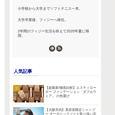
小学校から大学までソフトテニス一本。
大学卒業後、フィジーへ移住。
2年間のフィジー生活を終えて2020年夏に帰
国。
人気記事
【超最新/徹底比較】エスティロー
ダー ファンデーション「ダブルウ
ェア」 の色選び
【大阪市内】美容室限定シャンプ
ー オーガニックノート取り扱い店