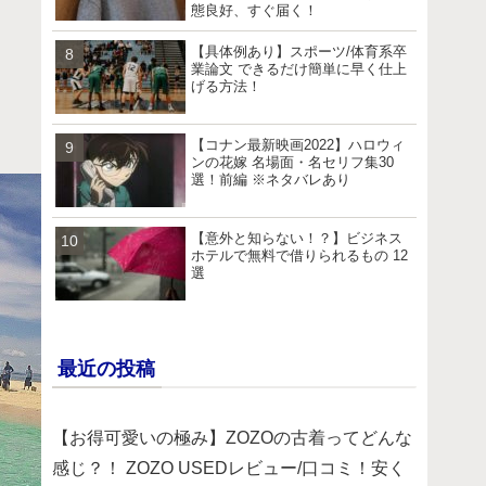
態良好、すぐ届く！
【具体例あり】スポーツ/体育系卒
業論文 できるだけ簡単に早く仕上
げる方法！
【コナン最新映画2022】ハロウィ
ンの花嫁 名場面・名セリフ集30
選！前編 ※ネタバレあり
【意外と知らない！？】ビジネス
ホテルで無料で借りられるもの 12
選
最近の投稿
【お得可愛いの極み】ZOZOの古着ってどんな
感じ？！ ZOZO USEDレビュー/口コミ！安く