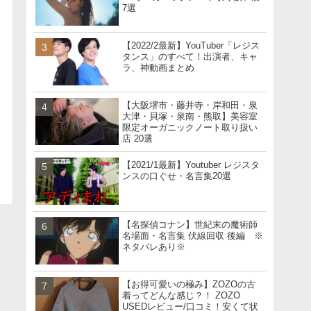
7選
【2022/2最新】YouTuber「レジス
タンス」のすべて！出演者、キャ
ラ、神動画まとめ
【大阪堺市・藤井寺・岸和田・泉
大津・貝塚・泉南・熊取】美容室
限定オーガニックノート取り扱い
店 20選
【2021/1最新】Youtuber レジスタ
ンスの口ぐせ・名言集20選
【名探偵コナン】世紀末の魔術師
名場面・名言集 伏線回収 後編 ※
ネタバレあり※
【お得可愛いの極み】ZOZOの古
着ってどんな感じ？！ ZOZO
USEDレビュー/口コミ！安くて状