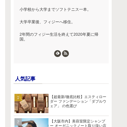
小学校から大学までソフトテニス一本。
大学卒業後、フィジーへ移住。
2年間のフィジー生活を終えて2020年夏に帰
国。
人気記事
【超最新/徹底比較】エスティロー
ダー ファンデーション「ダブルウ
ェア」 の色選び
【大阪市内】美容室限定シャンプ
ー オーガニックノート取り扱い店