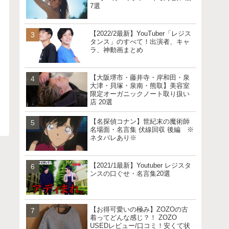
7選
【2022/2最新】YouTuber「レジス
タンス」のすべて！出演者、キャ
ラ、神動画まとめ
【大阪堺市・藤井寺・岸和田・泉
大津・貝塚・泉南・熊取】美容室
限定オーガニックノート取り扱い
店 20選
【名探偵コナン】世紀末の魔術師
名場面・名言集 伏線回収 後編 ※
ネタバレあり※
【2021/1最新】Youtuber レジスタ
ンスの口ぐせ・名言集20選
【お得可愛いの極み】ZOZOの古
着ってどんな感じ？！ ZOZO
USEDレビュー/口コミ！安くて状