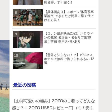
態良好、すぐ届く！
【具体例あり】スポーツ/体育系卒
業論文 できるだけ簡単に早く仕上
げる方法！
【コナン最新映画2022】ハロウィ
ンの花嫁 名場面・名セリフ集30
選！前編 ※ネタバレあり
【意外と知らない！？】ビジネス
ホテルで無料で借りられるもの 12
選
最近の投稿
【お得可愛いの極み】ZOZOの古着ってどんな
感じ？！ ZOZO USEDレビュー/口コミ！安く