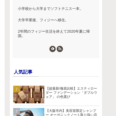
小学校から大学までソフトテニス一本。
大学卒業後、フィジーへ移住。
2年間のフィジー生活を終えて2020年夏に帰
国。
人気記事
【超最新/徹底比較】エスティロー
ダー ファンデーション「ダブルウ
ェア」 の色選び
【大阪市内】美容室限定シャンプ
ー オーガニックノート取り扱い店