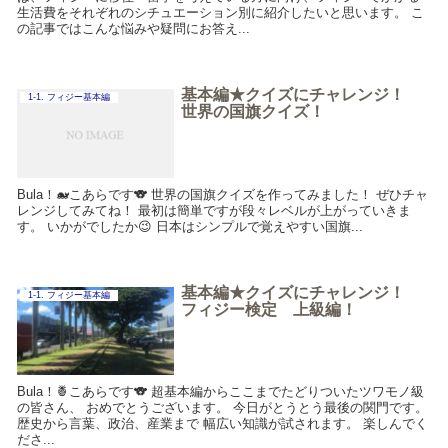
生活費をそれぞれのシチュエーション別に紹介したいと思います。 こ
の記事ではこんな悩みや疑問にお答え...
基本編★クイズにチャレンジ！
1-1. フィジー基本編
世界の国旗クイズ！
Bula！🐋こあらです🐨 世界の国旗クイズを作ってみました！ ぜひチャ
レンジしてみてね！ 最初は簡単ですが段々レベルが上がっていきま
す。 いかがでしたか😉 日本はシンプルで覚えやすい国旗...
基本編★クイズにチャレンジ！
1-1. フィジー基本編
フィジー検定 上級編！
Bula！🍍こあらです🐨 超基本編からここまでたどりついたツワモノ級
の皆さん、 おめでとうございます。 今日がとうとう最後の関門です。
歴史から言葉、政治、産業まで 幅広い知識が試されます。 楽しんでく
ださ...