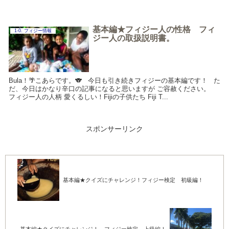
基本編★フィジー人の性格 フィ
1-0. フィジー情報
ジー人の取扱説明書。
Bula！🌴こあらです。🐨 今日も引き続きフィジーの基本編です！ た
だ、今日はかなり辛口の記事になると思いますが ご容赦ください。
フィジー人の人柄 愛くるしい！Fijiの子供たち Fiji T...
スポンサーリンク
基本編★クイズにチャレンジ！フィジー検定 初級編！