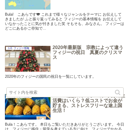
Bula! こあらです🐨 これまで様々なジャンルをテーマに お伝えして
きましたが ふと振り返ってみると フィジーの基本情報を お伝えして
いなかったことに気が付きました笑 そもそも、みなさん。 フィジーは
どこにあるかご存知で...
2020年最新版 宗教によって違う
1-0. フィジー情報
フィジーの祝日 真夏のクリスマ
ス
2020年のフィジーの国民の祝日を一覧にしています。
2020/2最新★フィジーの1ヶ月の生
1-0. フィジー情報
活費はいくら？低コストでお金が
貯まる、ストレスフリーな途上国
生活！
Bula！こあらです。 本日もご覧いただきありがとうございます。 今日
は、フィジーに移住・留学を考えている方に向け、フィジーでかかる